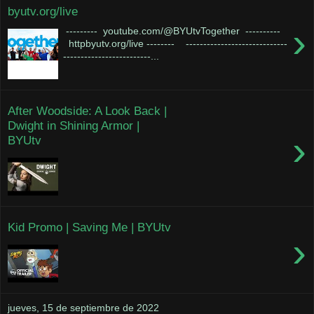
byutv.org/live
›
--------- youtube.com/@BYUtvTogether ----------
httpbyutv.org/live -------- -----------------------------
-------------------------...
After Woodside: A Look Back |
Dwight in Shining Armor |
›
BYUtv
Kid Promo | Saving Me | BYUtv
›
jueves, 15 de septiembre de 2022